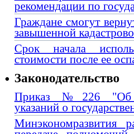
рекомендации по госуд
Граждане смогут вернут
завышенной кадастров
Срок начала исполь
стоимости после ее осп
Законодательство
Приказ №226 "Об у
указаний о государстве
Минэкономразвития р
передаче полномочий