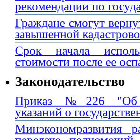
рекомендации по госуд
Граждане смогут вернут
завышенной кадастров
Срок начала исполь
стоимости после ее осп
Законодательство
Приказ №226 "Об у
указаний о государстве
Минэкономразвития р
передаче полномочий