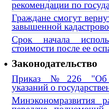
рекомендации по госуд
Граждане смогут вернут
завышенной кадастров
Срок начала исполь
стоимости после ее осп
Законодательство
Приказ №226 "Об у
указаний о государстве
Минэкономразвития р
передаче полномочий