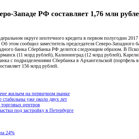
ро-Западе РФ составляет 1,76 млн рубл
еральном округе ипотечного кредита в первом полугодии 2017 г
й. Об этом сообщил заместитель председателя Северо-Западного
ного банка Сбербанка РФ делится следующим образом. В Пскове
манск (11 млрд рублей), Калининград (12 млрд рублей), Карелия
нка с подразделениями Сбербанка в Архангельской (портфель в 
оставляет 156 млрд рублей.
ене жильем на первичном рынке
е стабильны уже около двух лет
у торговых центров
астки под застройку в Петербурге
 на 24%