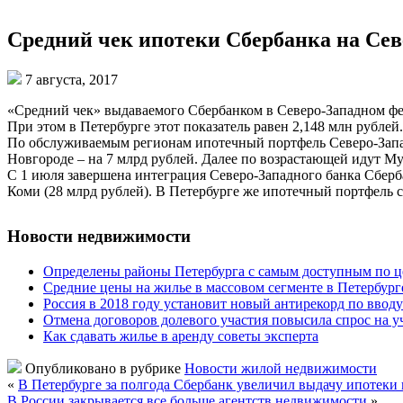
Средний чек ипотеки Сбербанка на Севе
7 августа, 2017
«Средний чек» выдаваемого Сбербанком в Северо-Западном фед
При этом в Петербурге этот показатель равен 2,148 млн рубле
По обслуживаемым регионам ипотечный портфель Северо-Запад
Новгороде – на 7 млрд рублей. Далее по возрастающей идут Мур
С 1 июля завершена интеграция Северо-Западного банка Сберба
Коми (28 млрд рублей). В Петербурге же ипотечный портфель с
Новости недвижимости
Определены районы Петербурга с самым доступным по ц
Средние цены на жилье в массовом сегменте в Петербург
Россия в 2018 году установит новый антирекорд по ввод
Отмена договоров долевого участия повысила спрос на уч
Как сдавать жилье в аренду советы эксперта
Опубликовано в рубрике
Новости жилой недвижимости
«
В Петербурге за полгода Сбербанк увеличил выдачу ипотеки
В России закрывается все больше агентств недвижимости
»