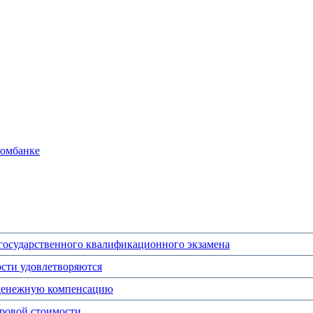
ромбанке
 государственного квалификационного экзамена
ости удовлетворяются
 денежную компенсацию
тровой стоимости