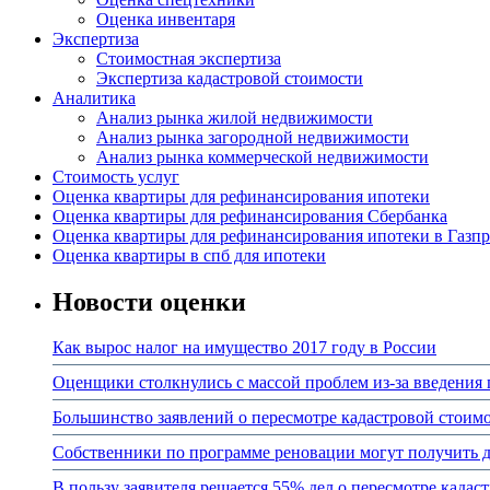
Оценка инвентаря
Экспертиза
Стоимостная экспертиза
Экспертиза кадастровой стоимости
Аналитика
Анализ рынка жилой недвижимости
Анализ рынка загородной недвижимости
Анализ рынка коммерческой недвижимости
Стоимость услуг
Оценка квартиры для рефинансирования ипотеки
Оценка квартиры для рефинансирования Сбербанка
Оценка квартиры для рефинансирования ипотеки в Газп
Оценка квартиры в спб для ипотеки
Новости оценки
Как вырос налог на имущество 2017 году в России
Оценщики столкнулись с массой проблем из-за введения
Большинство заявлений о пересмотре кадастровой стоим
Собственники по программе реновации могут получить
В пользу заявителя решается 55% дел о пересмотре кадас