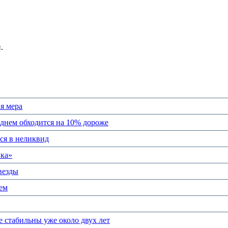
.
я мера
еднем обходится на 10% дороже
ся в неликвид
ика»
везды
ем
е стабильны уже около двух лет