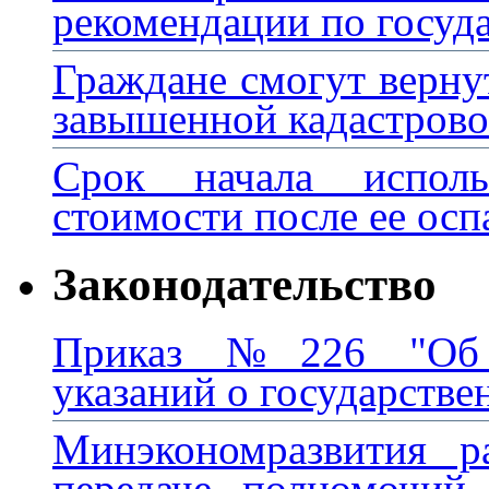
рекомендации по госуд
Граждане смогут вернут
завышенной кадастров
Срок начала исполь
стоимости после ее осп
Законодательство
Приказ №226 "Об у
указаний о государстве
Минэкономразвития р
передаче полномочий